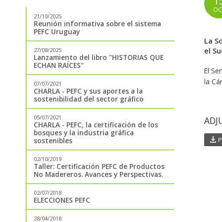
1
OC
21/10/2025
Reunión informativa sobre el sistema
PEFC Uruguay
La S
el Su
27/08/2025
Lanzamiento del libro "HISTORIAS QUE
ECHAN RAÍCES"
El Se
la Cá
07/07/2021
CHARLA - PEFC y sus aportes a la
sostenibilidad del sector gráfico
05/07/2021
ADJ
CHARLA - PEFC, la certificación de los
bosques y la industria gráfica
download
P
sostenibles
02/10/2019
Taller: Certificación PEFC de Productos
No Madereros. Avances y Perspectivas.
02/07/2018
ELECCIONES PEFC
28/04/2018