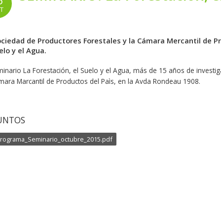
5
T
ociedad de Productores Forestales y la Cámara Mercantil de Pro
elo y el Agua.
minario La Forestación, el Suelo y el Agua, más de 15 años de investig
mara Marcantil de Productos del Paìs, en la Avda Rondeau 1908.
UNTOS
rograma_Seminario_octubre_2015.pdf